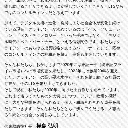
アント企業の中に「変化対応力」そのものが芽生え、根付き、実
践し続けることができるように支援していくことこそが、LTSなら
ではのコンサルティングだと考えています。
加えて、デジタル技術の進化・発展により社会全体が変化し続け
ている現在、クライアントが求めているのは「ベストソリューシ
ョン」「ベストテクノロジー」といった手段ではなく、「デジタ
ル時代のベストパートナー」といえる信頼関係です。私たちはク
ライアントのあらゆる成長戦略を支えるパートナーとして、既存
のコンサルティングの枠組みを超え、事業も創造していきます。
そんな私たちも、おかげさまで2020年には東証一部（現東証プラ
イム市場）への市場変更を果たし、2022年には創業20年を迎えま
した。クライアントの高い要求水準と、それを越え続ける社員の
存在が、今のLTSを創り上げてきました。
そして現在、私たちは2030年に向けた土台作りを進めています。
これまで培ってきたものを大切にしつつ、アジア、欧州を視野
に、大きな飛躍を遂げられるよう個人・組織それぞれが成長を果
たしていきます。そんな私たちとともに歩んでくださる、大志あ
る仲間との出会いを楽しみにしています。
樺島 弘明
代表取締役社長