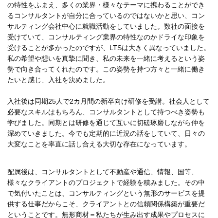
の特性をふまえ、多くの業界・様々なテーマに携わることができ
るコンサルタントが自分に合っているのではないかと思い、コン
サルティング会社中心に就職活動をしていました。数社の面接を
受けていて、コンサルティング業界の特性なのかドライな印象を
受けることが多かったのですが、LTSは大きく異なっていました。
私の希望や想いを真摯に聞き、私の未来を一緒に考えるという姿
勢で向き合ってくれたのです。この姿勢を持つ方々と一緒に働き
たいと感じ、入社を決めました。
入社後は同期25人で2カ月間の新卒向け研修を受講。社会人として
必要なスキルはもちろん、コンサルタントとして持つべき姿勢も
学びました。同期とは研修を通じて互いに切磋琢磨しながら仲を
深めていきました。今でも定期的に近況の話をしていて、日々の
大変なことを率直に話し合える大切な存在になっています。
配属後は、コンサルタントとして不動産や通信、情報、国等、
様々なクライアントのプロジェクトで経験を積みました。その中
で気付いたことは、コンサルティングという無形のサービスを提
供する仕事だからこそ、クライアントとの信頼関係構築が重要だ
ということです。無形商材＝私たちが生み出す成果やプロセスに