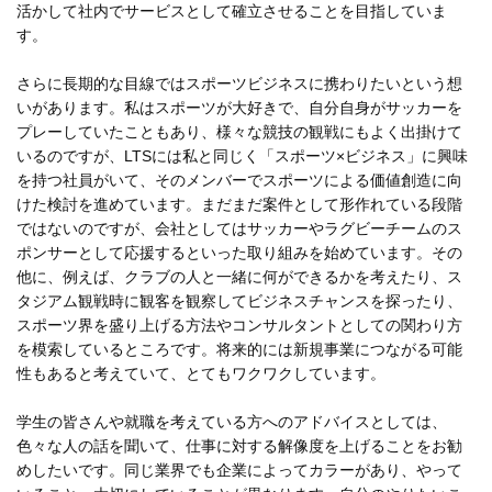
活かして社内でサービスとして確立させることを目指していま
す。
さらに長期的な目線ではスポーツビジネスに携わりたいという想
いがあります。私はスポーツが大好きで、自分自身がサッカーを
プレーしていたこともあり、様々な競技の観戦にもよく出掛けて
いるのですが、LTSには私と同じく「スポーツ×ビジネス」に興味
を持つ社員がいて、そのメンバーでスポーツによる価値創造に向
けた検討を進めています。まだまだ案件として形作れている段階
ではないのですが、会社としてはサッカーやラグビーチームのス
ポンサーとして応援するといった取り組みを始めています。その
他に、例えば、クラブの人と一緒に何ができるかを考えたり、ス
タジアム観戦時に観客を観察してビジネスチャンスを探ったり、
スポーツ界を盛り上げる方法やコンサルタントとしての関わり方
を模索しているところです。将来的には新規事業につながる可能
性もあると考えていて、とてもワクワクしています。
学生の皆さんや就職を考えている方へのアドバイスとしては、
色々な人の話を聞いて、仕事に対する解像度を上げることをお勧
めしたいです。同じ業界でも企業によってカラーがあり、やって