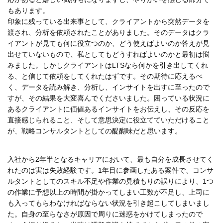
もあります。
印象に残っている出来事として、クライアントから突然データを
渡され、分析を依頼されたことがありました。そのデータはクラ
イアントが見ても何に役立つのか、どう使えばよいのか答えが見
出せていないもので、私としてもどうすればよいのかと最初は悩
みました。しかしクライアントはLTSなら何かを引き出してくれ
る、と信じて依頼をしてくれたはずです。その期待に応えるべ
く、データを読み解き、分析し、インサイトを出すに至ったので
すが、その結果を大変喜んでくださいました。困っている状況に
あるクライアントに価値あるインサイトをお伝えし、その反応を
直接感じられること、そして意思決定に役立てていただけること
が、戦略コンサルタントとしての醍醐味だと思います。
入社から2年半となるキャリアにおいて、最も自分を成長させてく
れたのは実は失敗経験です。1年目に参画したある案件で、コンサ
ルタントとしてのスキル不足や作業の見積もりの誤りにより、1つ
の作業に予想以上の時間が掛かってしまい工数が不足し、上司に
も入ってもらわなければならない状況を引き起こしてしまいまし
た。自身の至らなさが原因で周りに迷惑をかけてしまったので