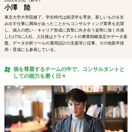
2022年入社（新卒）
小澤 陸
東京
大学大学院修了。学生時代は経済学を専攻。新しいものを生
み出す仕事に興味があったことからコンサルティング業界を志望
し、個人の想い・キャリア形成に真摯に向き合う姿勢に強く共感
したLTSに入社。入社後は
クライアントの
事業戦略策定
やデータ基
盤、データ分析ツールの運用設計の
支援
等に従事。その他新卒採
用・育成にも参画している
。
個を尊重するチームの中で、コンサルタントと
しての能力を磨く日々