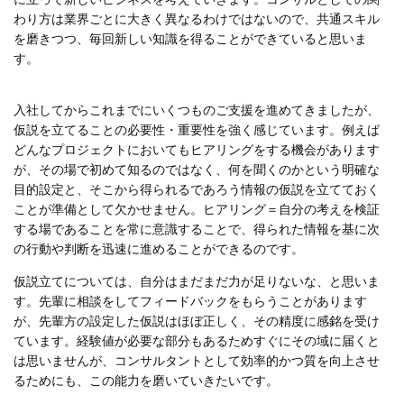
わり方は業界ごとに大きく異なるわけではないので、共通スキル
を磨きつつ、毎回新しい知識を得ることができていると思いま
す。
入社してからこれまでにいくつものご支援を進めてきましたが、
仮説を立てることの必要性・重要性を強く感じています。例えば
どんなプロジェクトにおいてもヒアリングをする機会があります
が
、
その場で初めて知るのではなく、何を聞くのかという明確な
目的設定と、そこから得られるであろう情報の仮説を立てておく
ことが準備として欠かせません。ヒアリング＝自分の考えを検証
する場であることを常に意識することで、得られた情報を基に次
の行動や判断を迅速に進めることができるのです。
仮説立てについては、自分はまだまだ力が足りないな、と思いま
す。先輩に相談をしてフィードバックをもらうことがあります
が、先輩方の
設定した仮説はほぼ正しく、その精度に感銘を受け
ています。経験値が必要な部分もあるためすぐにその域に届くと
は思いませんが、コンサルタントとして効率的かつ質を向上させ
るためにも、この能力を磨いていきたいです。