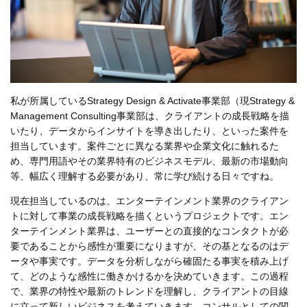
私が所属しているStrategy Design & Activate事業部
（現Strategy &
Management Consulting事業部
は、
クライアント
の成長戦略を描
いたり、データからインサイトを
導き出
したり、
といった
案件を
担当しています。案件ごとに異なる業界や企業文化に触れるた
め、専門用語やその業界特有のビジネスモデル、最新の市場動向
等
、
幅広く理解する必要があり、
常に学び続ける日々ですね
。
現在
担当しているのは
、エンターテインメント業界の
クライアン
ト
に対して事業の成長戦略を描く
というプロジェクト
です。エン
ターテインメント業界は、
ユーザーとの直接的なコンタクトが必
要であることから
感性が重要になりますが、そ
の基となるのは
デ
ータや事実
です
。データを分析しながら確固たる事実を積み上げ
て
、どのような感性に働きかけるかを決めて
いきます。この過程
で、業界の特性や最新のトレンドを
理解し
、
クライアントの
目線
に立って新しいビジネスを考えて
いきます
。
コンサルとしての関