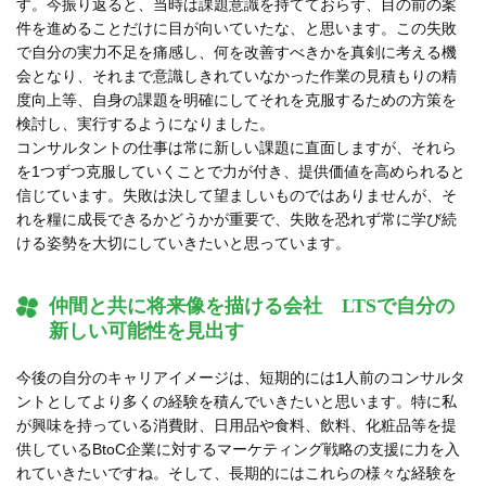
す。今振り返ると、当時は課題意識を持てておらず、目の前の案
件を進めることだけに目が向いていたな、と思います。この失敗
で自分の実力不足を痛感し、何を改善すべきかを真剣に考える機
会となり、それまで意識しきれていなかった作業の見積もりの精
度向上等、自身の課題を明確にしてそれを克服するための方策を
検討し、実行するようになりました。
コンサルタントの仕事は常に新しい課題に直面しますが、それら
を1つずつ克服していくことで力が付き、提供価値を高められると
信じています。失敗は決して望ましいものではありませんが、そ
れを糧に成長できるかどうかが重要で、失敗を恐れず常に学び続
ける姿勢を大切にしていきたいと思っています。
仲間と共に将来像を描ける会社 LTSで自分の
新しい可能性を見出す
今後の自分のキャリアイメージは、短期的には1人前のコンサルタ
ントとしてより多くの経験を積んでいきたいと思います。特に私
が興味を持っている消費財、日用品や食料、飲料、化粧品等を提
供しているBtoC企業に対するマーケティング戦略の支援に力を入
れていきたいですね。そして、長期的にはこれらの様々な経験を